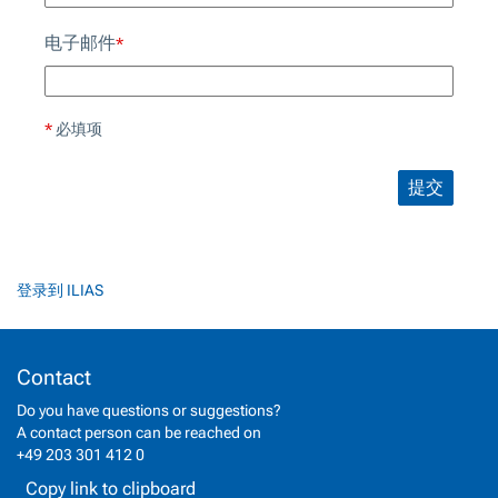
电子邮件
*
*
必填项
提交
登录到 ILIAS
Contact
Do you have questions or suggestions?
A contact person can be reached on
+49 203 301 412 0
Copy link to clipboard